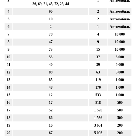
3
1
Автомобиль
36, 69, 21, 45, 72, 28, 44
4
90
2
Автомобиль
5
10
2
Автомобиль
6
2
1
Автомобиль
7
78
4
10 000
8
47
9
10 000
9
73
15
10 000
10
55
37
5 000
11
40
39
5 000
12
88
63
5 000
13
85
119
1 000
14
48
170
1 000
15
12
533
1 000
16
17
818
500
17
52
1 595
500
18
86
1 586
500
19
16
3 651
200
20
67
5 093
200