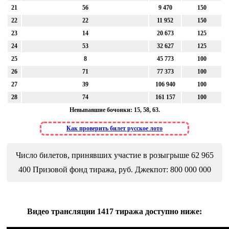
21
56
9 470
150
22
22
11 952
150
23
14
20 673
125
24
53
32 627
125
25
8
45 773
100
26
71
77 373
100
27
39
106 940
100
28
74
161 157
100
Невыпавшие бочонки: 15, 58, 63.
Как проверить билет русское лото
Число билетов, принявших участие в розыгрыше 62 965
400 Призовой фонд тиража, руб. Джекпот: 800 000 000
Видео трансляции 1417 тиража доступно ниже: