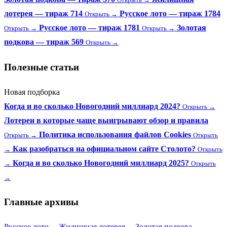
лотерея — тираж 714
Русское лото — тираж 1784
Открыть →
Русское лото — тираж 1781
Золотая
Открыть →
Открыть →
подкова — тираж 569
Открыть →
Полезные статьи
Новая подборка
Когда и во сколько Новогодний миллиард 2024?
Открыть →
Лотереи в которые чаще выигрывают обзор и правила
Политика использования файлов Cookies
Открыть →
Открыть
Как разобраться на официальном сайте Столото?
→
Открыть
Когда и во сколько Новогодний миллиард 2025?
→
Открыть
→
Главные архивы
Русское лото
→
Жилищная лотерея
→
Золотая подкова
→