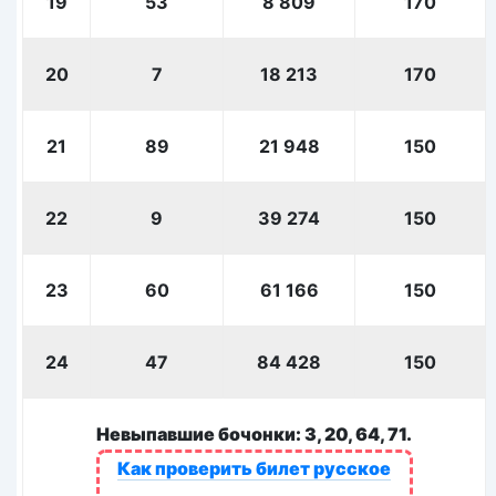
19
53
8 809
170
20
7
18 213
170
21
89
21 948
150
22
9
39 274
150
23
60
61 166
150
24
47
84 428
150
Невыпавшие бочонки: 3, 20, 64, 71.
Как проверить билет русское