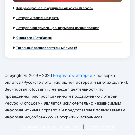
►
Как разобраться на официальном сайте Столото?
►
Лотереи интересные факты
►
Лотереи в которые чаще выигрывают обзор и правила
►
О портале «ЛотоВсем»
►
Тотальный распределительный тираж!
Copyright © 2019 - 2026
Результаты лотерей
- проверка
билетов (Русского лото, жилищной лотереи и многих других).
Веб-портал lotovsem.ru не ведет деятельности по
проведению, распространению и продвижению лотерей.
Ресурс «ЛотоВсем» является исключительно независимым
информационным порталом и предоставляет пользователям
информацию,собранную из открытых источников.
Политика конфиденциальности
|
Обратная связь