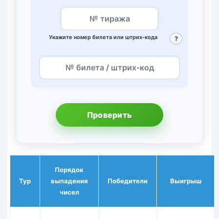
Укажите номер билета или штрих‑кода
?
Проверить
Порядок
Тур
выпадения
Победители
Выигрыш
чисел