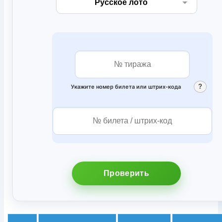
?
Укажите номер билета или штрих‑кода
Проверить