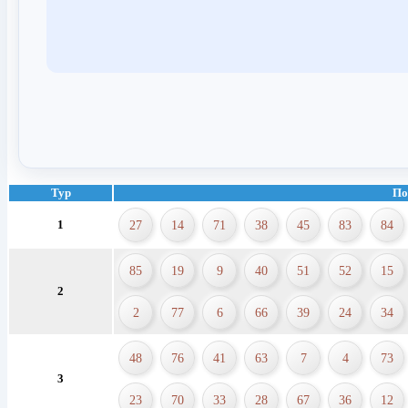
Тур
По
1
27
14
71
38
45
83
84
85
19
9
40
51
52
15
2
2
77
6
66
39
24
34
48
76
41
63
7
4
73
3
23
70
33
28
67
36
12