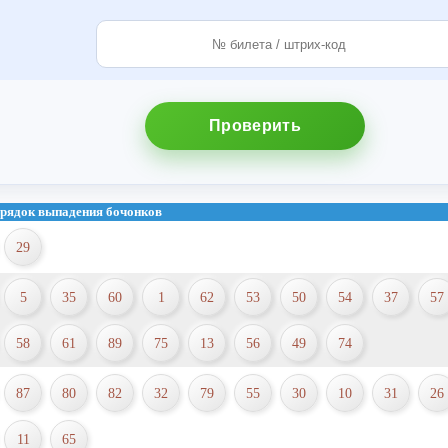
Проверить
рядок выпадения бочонков
29
5
35
60
1
62
53
50
54
37
57
58
61
89
75
13
56
49
74
87
80
82
32
79
55
30
10
31
26
11
65