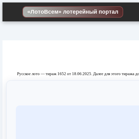
Skip
to
«ЛотоВсем» лотерейный портал
content
Русское лото — тираж 1652 от 18.06.2025. Далее для этого тиража д