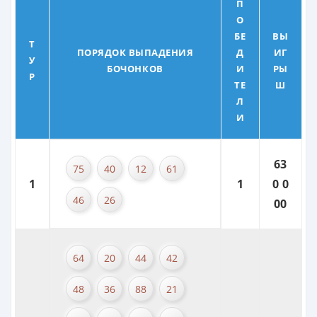
П
О
БЕ
ВЫ
Т
ПОРЯДОК ВЫПАДЕНИЯ
Д
ИГ
У
БОЧОНКОВ
И
РЫ
Р
ТЕ
Ш
Л
И
63
75
40
12
61
1
1
0 0
46
26
00
64
20
44
42
48
36
88
21