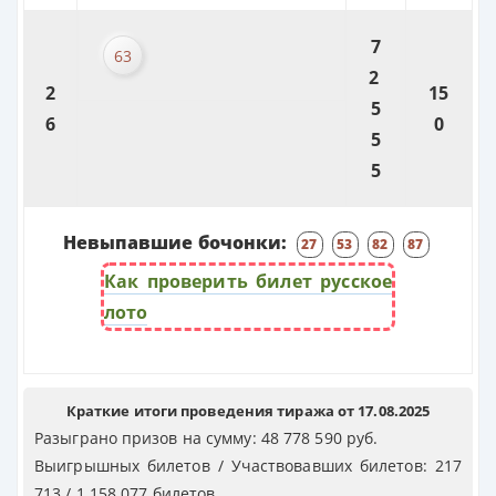
7
63
2
2
15
5
6
0
5
5
Невыпавшие бочонки:
27
53
82
87
Как проверить билет русское
лото
Краткие итоги проведения тиража от 17.08.2025
Разыграно призов на сумму: 48 778 590 руб.
Выигрышных билетов / Участвовавших билетов: 217
713 / 1 158 077 билетов.