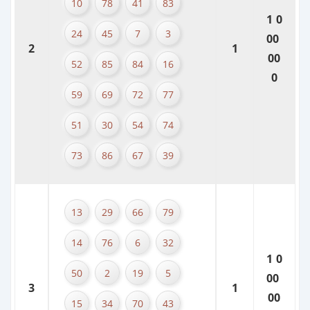
10
78
41
83
1 0
24
45
7
3
00
2
1
00
52
85
84
16
0
59
69
72
77
51
30
54
74
73
86
67
39
13
29
66
79
14
76
6
32
1 0
50
2
19
5
00
3
1
00
15
34
70
43