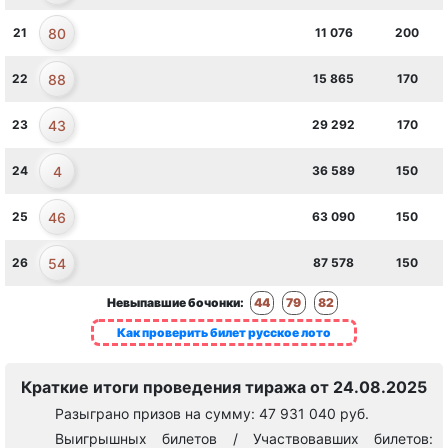
80
21
11 076
200
88
22
15 865
170
43
23
29 292
170
4
24
36 589
150
46
25
63 090
150
54
26
87 578
150
Невыпавшие бочонки:
44
79
82
Как проверить билет русское лото
Краткие итоги проведения тиража от 24.08.2025
Разыграно призов на сумму: 47 931 040 руб.
Выигрышных билетов / Участвовавших билетов: