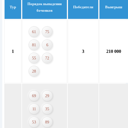
Порядок выпадения
Тур
Победители
Выигрыш
бочонков
61
75
81
6
1
3
210 000
55
72
28
69
29
11
35
53
89