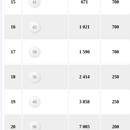
15
671
700
41
16
1 021
700
42
17
1 590
700
58
18
2 414
250
56
19
3 858
250
49
20
7 005
200
90