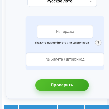
?
Укажите номер билета или штрих‑кода
Проверить