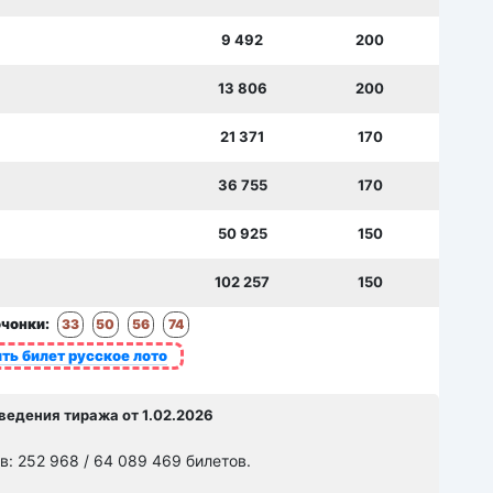
9 492
200
13 806
200
21 371
170
36 755
170
50 925
150
102 257
150
чонки:
33
50
56
74
ть билет русское лото
ведения тиража от 1.02.2026
: 252 968 / 64 089 469 билетов.