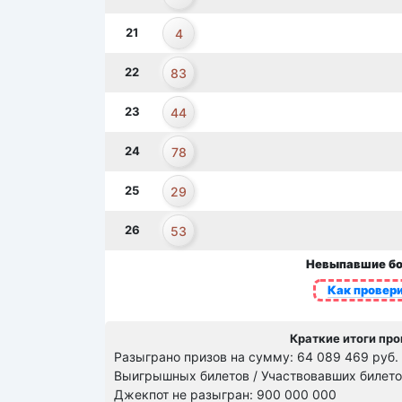
21
4
22
83
23
44
24
78
25
29
26
53
Невыпавшие бо
Как провери
Краткие итоги про
Разыграно призов на сумму: 64 089 469 руб.
Выигрышных билетов / Участвовавших билетов
Джекпот не разыгран: 900 000 000