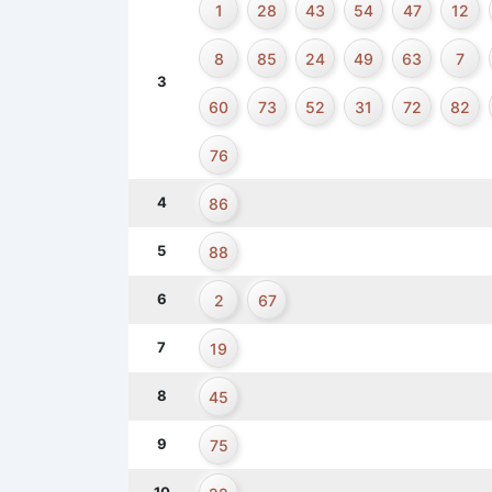
1
28
43
54
47
12
8
85
24
49
63
7
3
60
73
52
31
72
82
76
4
86
5
88
6
2
67
7
19
8
45
9
75