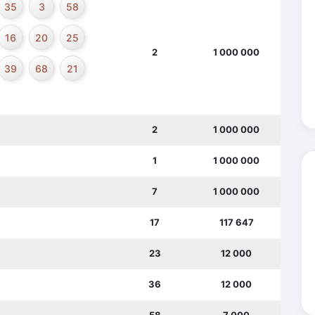
35
3
58
16
20
25
2
1 000 000
39
68
21
2
1 000 000
1
1 000 000
7
1 000 000
17
117 647
23
12 000
36
12 000