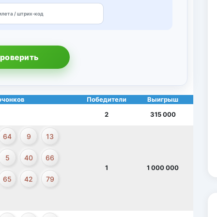
роверить
очонков
Победители
Выигрыш
2
315 000
64
9
13
5
40
66
1
1 000 000
65
42
79