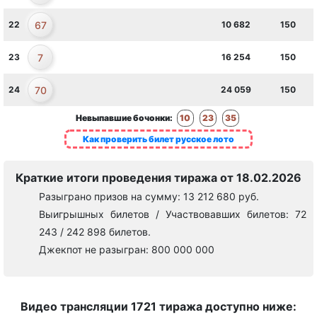
67
22
10 682
150
7
23
16 254
150
70
24
24 059
150
Невыпавшие бочонки:
10
23
35
Как проверить билет русское лото
Краткие итоги проведения тиража от 18.02.2026
Разыграно призов на сумму: 13 212 680 руб.
Выигрышных билетов / Участвовавших билетов: 72
243 / 242 898 билетов.
Джекпот не разыгран: 800 000 000
Видео трансляции 1721 тиража доступно ниже: