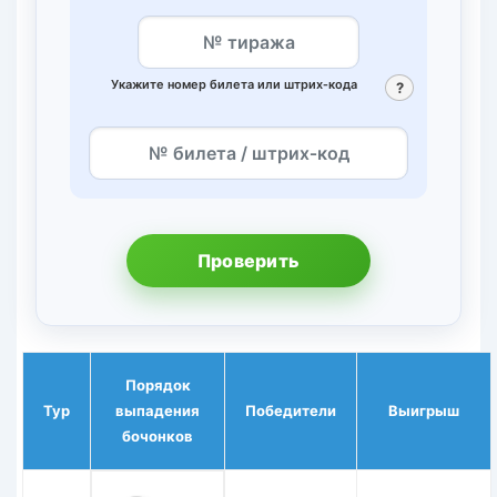
Укажите номер билета или штрих‑кода
?
Проверить
Порядок
Тур
выпадения
Победители
Выигрыш
бочонков