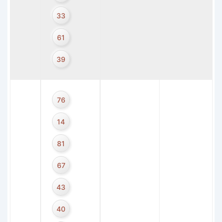
33
61
39
76
14
81
67
43
40