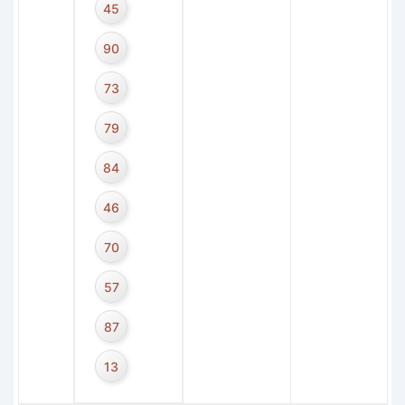
45
90
73
79
84
46
70
57
87
13