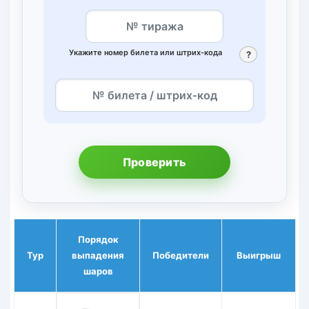
Укажите номер билета или штрих‑кода
?
Проверить
Порядок
Тур
выпадения
Победители
Выигрыш
шаров