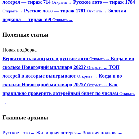
лотерея — тираж 714
Русское лото — тираж 1784
Открыть →
Русское лото — тираж 1781
Золотая
Открыть →
Открыть →
подкова — тираж 569
Открыть →
Полезные статьи
Новая подборка
Вероятность выиграть в русское лото
Когда и во
Открыть →
сколько Новогодний миллиард 2023?
ТОП
Открыть →
лотерей в которые выигрывают
Когда и во
Открыть →
сколько Новогодний миллиард 2025?
Как
Открыть →
правильно проверить лотерейный билет по числам
Открыть
→
Главные архивы
Русское лото
→
Жилищная лотерея
→
Золотая подкова
→