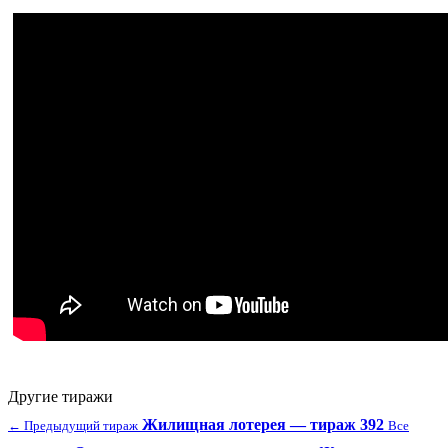
Другие тиражи
Жилищная лотерея — тираж 392
← Предыдущий тираж
Все