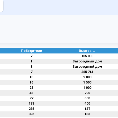
Победители
Выигрыш
2
105 000
1
Загородный дом
3
Загородный дом
7
385 714
10
2 000
16
1 500
23
1 000
43
700
77
500
133
400
285
137
395
133