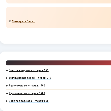
☑
Проверить билет
►
Золотая подкова — тираж 571
►
Жилищная лотерея — тираж 715
►
Русское лото — тираж 1790
►
Русское лото — тираж 1789
►
Золотая подкова — тираж 570