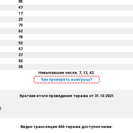
85
47
17
22
73
62
78
52
57
37
82
38
Невыпавшие числа: 7, 12, 42.
Как проверить выигрыш?
Краткие итоги проведения тиража от 31.10.2021
1
Видео трансляции 466 тиража доступно ниже: