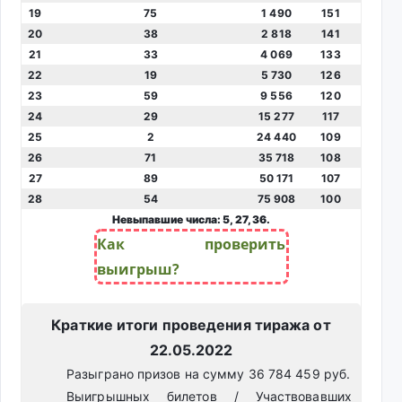
19
75
1 490
151
20
38
2 818
141
21
33
4 069
133
22
19
5 730
126
23
59
9 556
120
24
29
15 277
117
25
2
24 440
109
26
71
35 718
108
27
89
50 171
107
28
54
75 908
100
Невыпавшие числа: 5, 27, 36.
Как проверить
выигрыш?
Краткие итоги проведения тиража от
22.05.2022
Разыграно призов на сумму 36 784 459 руб.
Выигрышных билетов / Участвовавших