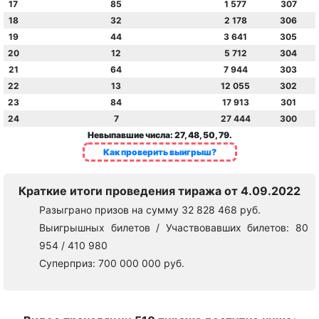
17
85
1 577
307
18
32
2 178
306
19
44
3 641
305
20
12
5 712
304
21
64
7 944
303
22
13
12 055
302
23
84
17 913
301
24
7
27 444
300
Невыпавшие числа: 27, 48, 50, 79.
Как проверить выигрыш?
Краткие итоги проведения тиража от 4.09.2022
Разыграно призов на сумму 32 828 468 руб.
Выигрышных билетов / Участвовавших билетов: 80
954 / 410 980
Суперприз: 700 000 000 руб.