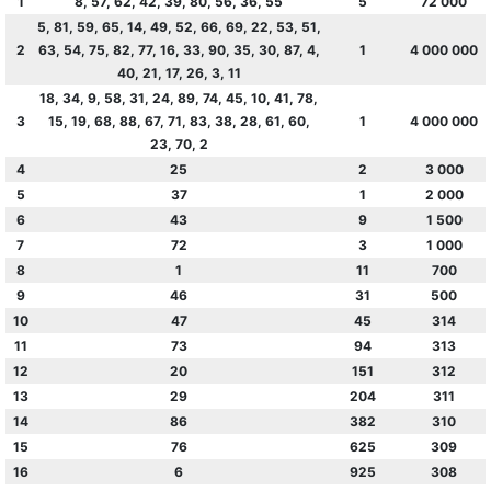
1
8, 57, 62, 42, 39, 80, 56, 36, 55
5
72 000
5, 81, 59, 65, 14, 49, 52, 66, 69, 22, 53, 51,
2
63, 54, 75, 82, 77, 16, 33, 90, 35, 30, 87, 4,
1
4 000 000
40, 21, 17, 26, 3, 11
18, 34, 9, 58, 31, 24, 89, 74, 45, 10, 41, 78,
3
15, 19, 68, 88, 67, 71, 83, 38, 28, 61, 60,
1
4 000 000
23, 70, 2
4
25
2
3 000
5
37
1
2 000
6
43
9
1 500
7
72
3
1 000
8
1
11
700
9
46
31
500
10
47
45
314
11
73
94
313
12
20
151
312
13
29
204
311
14
86
382
310
15
76
625
309
16
6
925
308