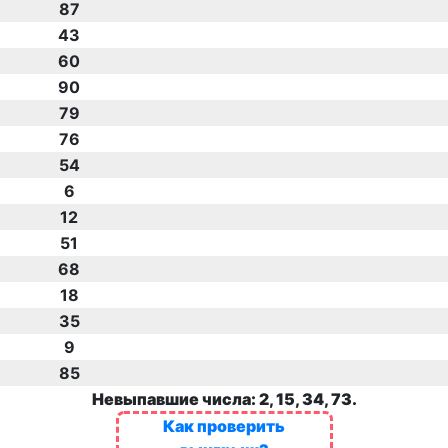
87
43
60
90
79
76
54
6
12
51
68
18
35
9
85
Невыпавшие числа: 2, 15, 34, 73.
Как проверить