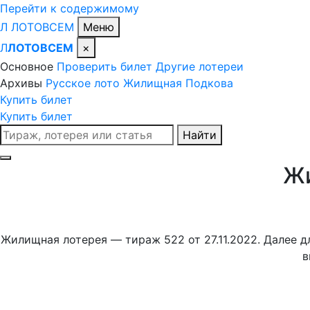
Перейти к содержимому
Л
ЛОТО
ВСЕМ
Меню
Л
ЛОТОВСЕМ
×
Основное
Проверить билет
Другие лотереи
Архивы
Русское лото
Жилищная
Подкова
Купить билет
Купить билет
Поиск
Найти
по
сайту
Жи
Жилищная лотерея — тираж 522 от 27.11.2022. Далее д
в