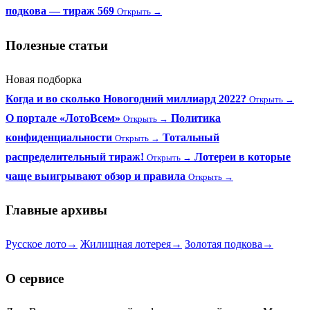
подкова — тираж 569
Открыть →
Полезные статьи
Новая подборка
Когда и во сколько Новогодний миллиард 2022?
Открыть →
О портале «ЛотоВсем»
Политика
Открыть →
конфиденциальности
Тотальный
Открыть →
распределительный тираж!
Лотереи в которые
Открыть →
чаще выигрывают обзор и правила
Открыть →
Главные архивы
Русское лото
→
Жилищная лотерея
→
Золотая подкова
→
О сервисе