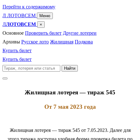
Перейти к содержимому
Л
ЛОТО
ВСЕМ
Меню
Л
ЛОТОВСЕМ
×
Основное
Проверить билет
Другие лотереи
Архивы
Русское лото
Жилищная
Подкова
Купить билет
Купить билет
Поиск
Найти
по
сайту
Жилищная лотерея — тираж 545
От 7 мая 2023 года
Жилищная лотерея — тираж 545 от 7.05.2023. Далее для
этого тиража доступна удобная форма проверка билета по