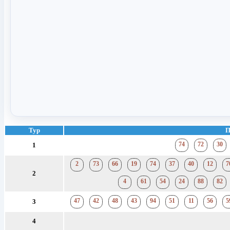
Тур
П
74
72
30
1
2
73
66
19
74
37
40
12
7
2
4
61
54
24
88
82
47
42
48
43
94
51
11
56
5
3
4