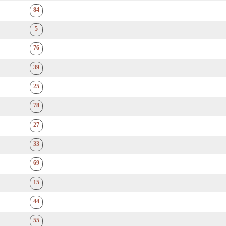
84
5
76
39
25
78
27
33
69
15
44
55