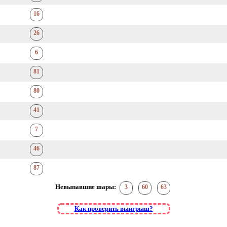
16
26
6
81
80
41
7
46
87
Невыпавшие шары:
3
60
63
Как проверить выигрыш?