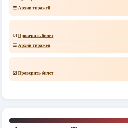
☰
Архив тиражей
☑
Проверить билет
☰
Архив тиражей
☑
Проверить билет