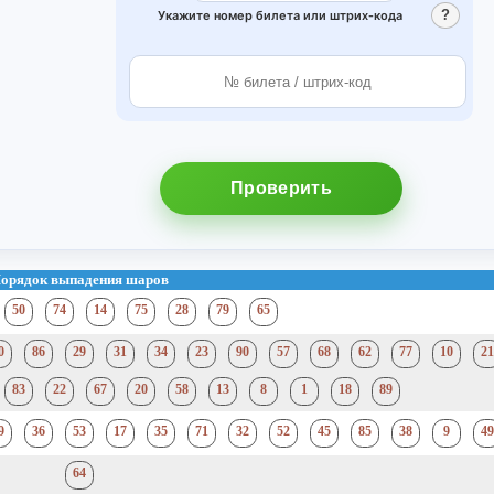
?
Укажите номер билета или штрих‑кода
Проверить
орядок выпадения шаров
50
74
14
75
28
79
65
0
86
29
31
34
23
90
57
68
62
77
10
21
83
22
67
20
58
13
8
1
18
89
9
36
53
17
35
71
32
52
45
85
38
9
49
64