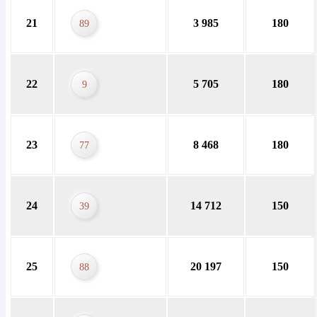
21
3 985
180
89
22
5 705
180
9
23
8 468
180
77
24
14 712
150
39
25
20 197
150
88