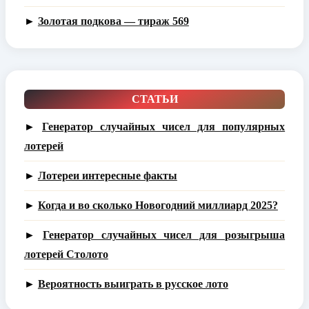
►
Золотая подкова — тираж 569
СТАТЬИ
►
Генератор случайных чисел для популярных
лотерей
►
Лотереи интересные факты
►
Когда и во сколько Новогодний миллиард 2025?
►
Генератор случайных чисел для розыгрыша
лотерей Столото
►
Вероятность выиграть в русское лото