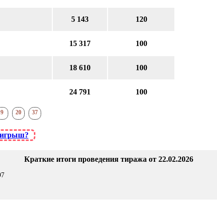
5 143
120
15 317
100
18 610
100
24 791
100
9
20
37
ыигрыш?
Краткие итоги проведения тиража от 22.02.2026
97