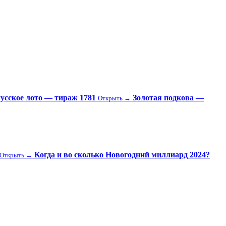
усское лото — тираж 1781
Золотая подкова —
Открыть →
Когда и во сколько Новогодний миллиард 2024?
Открыть →