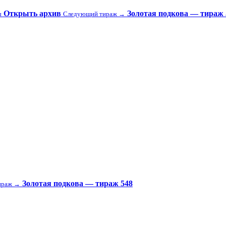
Открыть архив
Золотая подкова — тираж 
ы
Следующий тираж →
Золотая подкова — тираж 548
ираж →