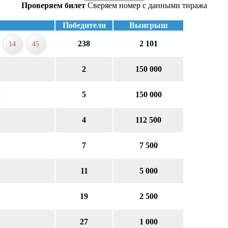
Проверяем билет
Сверяем номер с данными тиража
Победители
Выигрыш
238
2 101
14
45
2
150 000
5
150 000
4
112 500
7
7 500
11
5 000
19
2 500
27
1 000