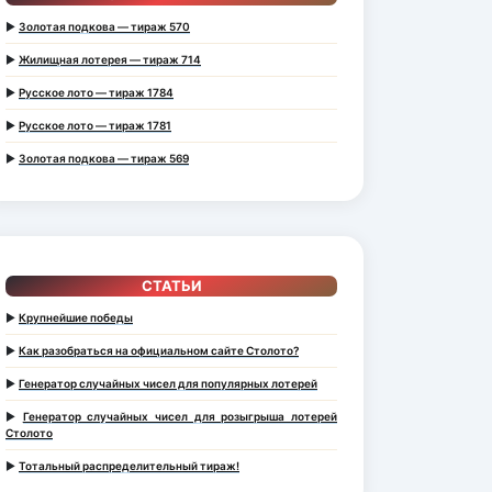
►
Золотая подкова — тираж 570
►
Жилищная лотерея — тираж 714
►
Русское лото — тираж 1784
►
Русское лото — тираж 1781
►
Золотая подкова — тираж 569
СТАТЬИ
►
Крупнейшие победы
►
Как разобраться на официальном сайте Столото?
►
Генератор случайных чисел для популярных лотерей
►
Генератор случайных чисел для розыгрыша лотерей
Столото
►
Тотальный распределительный тираж!