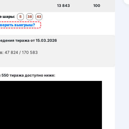
13 843
100
е шары:
5
38
43
оверить выигрыш?
ведения тиража от 15.03.2026
: 47 824 / 170 583
 550 тиража доступно ниже: