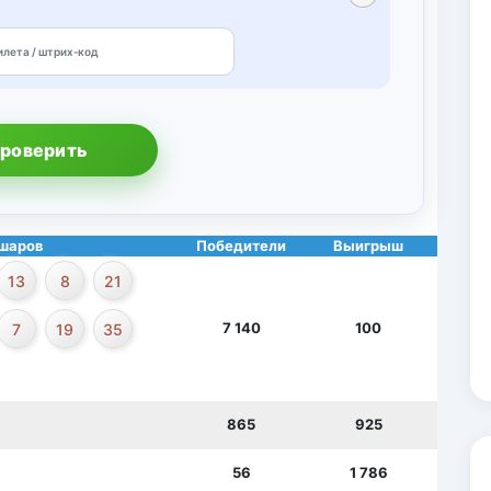
роверить
шаров
Победители
Выигрыш
13
8
21
7 140
100
7
19
35
865
925
56
1 786