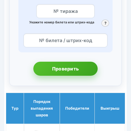
Укажите номер билета или штрих‑кода
?
Проверить
Порядок
Тур
выпадения
Победители
Выигрыш
шаров