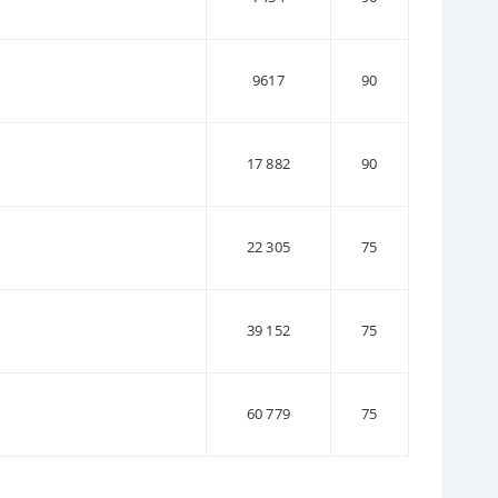
9617
90
17 882
90
22 305
75
39 152
75
60 779
75