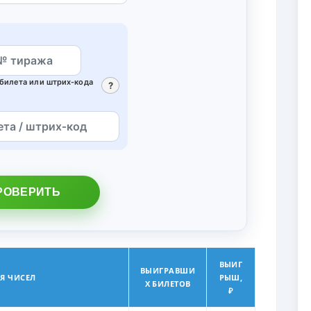
билета или штрих‑кода
?
РОВЕРИТЬ
ВЫИГ
ВЫИГРАВШИ
Я ЧИСЕЛ
РЫШ,
Х БИЛЕТОВ
₽