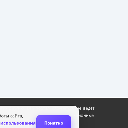
их других). Веб-портал lotovsem.ru не ведет
исключительно независимым информационным
оты сайта,
 использования
Понятно