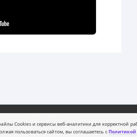
- проверка билетов (Русского лото, жилищной лотереи и мног
ению и продвижению лотерей. Ресурс «ЛотоВсем» является 
айлы Cookies и сервисы веб-аналитики для корректной раб
формацию,собранную из открытых источников.
олжая пользоваться сайтом, вы соглашаетесь с
Политикой