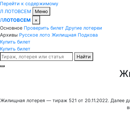
Перейти к содержимому
Л
ЛОТО
ВСЕМ
Меню
Л
ЛОТОВСЕМ
×
Основное
Проверить билет
Другие лотереи
Архивы
Русское лото
Жилищная
Подкова
Купить билет
Купить билет
Поиск
Найти
по
сайту
Ж
Жилищная лотерея — тираж 521 от 20.11.2022. Далее д
в