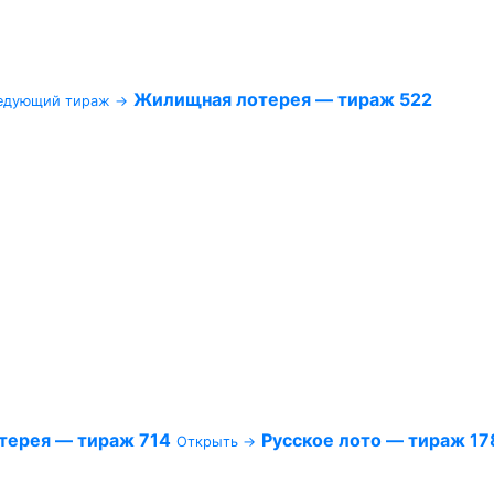
Жилищная лотерея — тираж 522
едующий тираж →
терея — тираж 714
Русское лото — тираж 17
Открыть →