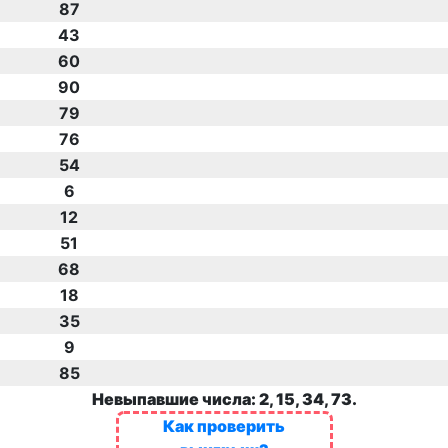
87
43
60
90
79
76
54
6
12
51
68
18
35
9
85
Невыпавшие числа: 2, 15, 34, 73.
Как проверить